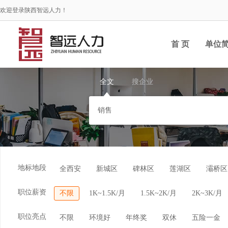
欢迎登录陕西智远人力！
首 页
单位
全文
搜企业
地标地段
全西安
新城区
碑林区
莲湖区
灞桥区
职位薪资
不限
1K~1.5K/月
1.5K~2K/月
2K~3K/月
职位亮点
不限
环境好
年终奖
双休
五险一金