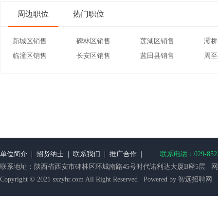
周边职位
热门职位
新城区销售
碑林区销售
莲湖区销售
灞桥
临潼区销售
长安区销售
蓝田县销售
周至
单位简介
|
招贤纳士
|
联系我们
|
推广合作
|
联系电话：029-852218
联系地址：陕西省西安市碑林区环城南路45号时代诺利达大厦B座5层 网站备案：
Copyright © 2021 sxzyhr.com All Right Reserved Powered by 智远招聘网