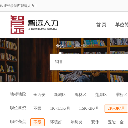
欢迎登录陕西智远人力！
首 页
单位
全文
搜企业
地标地段
全西安
新城区
碑林区
莲湖区
灞桥区
职位薪资
不限
1K~1.5K/月
1.5K~2K/月
2K~3K/月
职位亮点
不限
环境好
年终奖
双休
五险一金