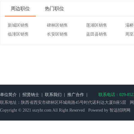
周边职位
热门职位
新城区销售
碑林区销售
莲湖区销售
灞桥
临潼区销售
长安区销售
蓝田县销售
周至
单位简介
|
招贤纳士
|
联系我们
|
推广合作
|
联系电话：029-852218
联系地址：陕西省西安市碑林区环城南路45号时代诺利达大厦B座5层 网站备案：
Copyright © 2021 sxzyhr.com All Right Reserved Powered by 智远招聘网