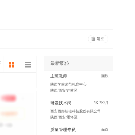
清空
最新职位
证
主班教师
面议
陕西学前师范托育中心
陕西/西安/碑林区
研发技术岗
5K-7K/月
西安西部新锆科技股份有限公司
陕西/西安/雁塔区
质量管理专员
面议