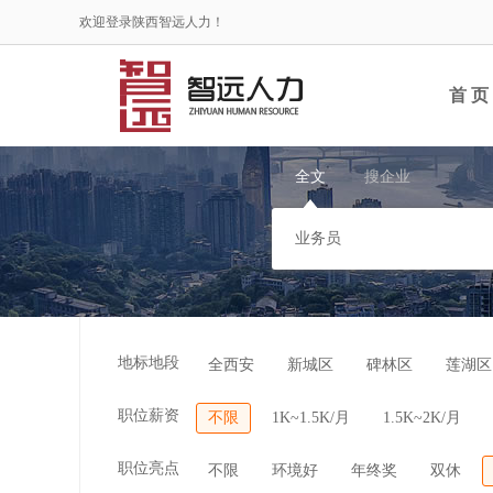
欢迎登录陕西智远人力！
首 页
全文
搜企业
地标地段
全西安
新城区
碑林区
莲湖区
职位薪资
不限
1K~1.5K/月
1.5K~2K/月
职位亮点
不限
环境好
年终奖
双休