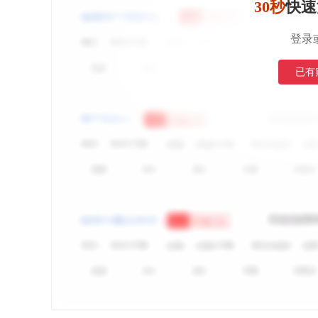
30秒
快速
登录
已有