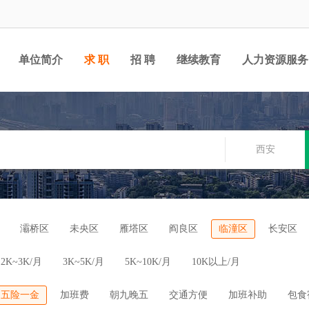
单位简介
求 职
招 聘
继续教育
人力资源服务
西安
灞桥区
未央区
雁塔区
阎良区
临潼区
长安区
2K~3K/月
3K~5K/月
5K~10K/月
10K以上/月
五险一金
加班费
朝九晚五
交通方便
加班补助
包食