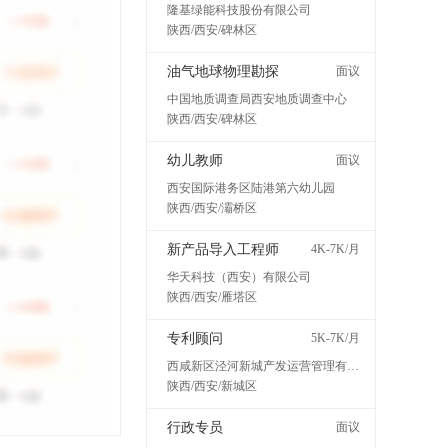
隆基绿能科技股份有限公司
陕西/西安/碑林区
油气地球物理勘探
面议
中国地质调查局西安地质调查中心
陕西/西安/碑林区
幼儿教师
面议
西安国际港务区陆港第六幼儿园
陕西/西安/灞桥区
新产品导入工程师
4K-7K/月
华天科技（西安）有限公司
陕西/西安/雁塔区
专利顾问
5K-7K/月
西咸新区泾河新城产发运营管理有限公司
陕西/西安/新城区
行政专员
面议