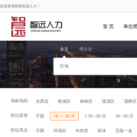
欢迎登录陕西智远人力！
首 页
单位
全文
搜企业
地标地段
全西安
新城区
碑林区
莲湖区
灞桥区
职位薪资
不限
1K~1.5K/月
1.5K~2K/月
2K~3K/月
职位亮点
不限
环境好
年终奖
双休
五险一金