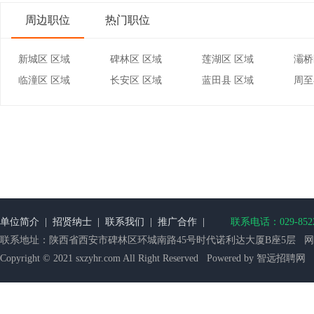
周边职位
热门职位
新城区 区域
碑林区 区域
莲湖区 区域
灞桥
临潼区 区域
长安区 区域
蓝田县 区域
周至
单位简介
|
招贤纳士
|
联系我们
|
推广合作
|
联系电话：029-852218
联系地址：陕西省西安市碑林区环城南路45号时代诺利达大厦B座5层 网站备案：
Copyright © 2021 sxzyhr.com All Right Reserved Powered by 智远招聘网