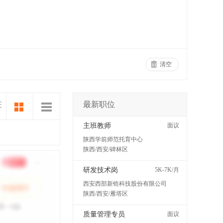
清空
最新职位
证
主班教师
面议
陕西学前师范托育中心
陕西/西安/碑林区
研发技术岗
5K-7K/月
西安西部新锆科技股份有限公司
陕西/西安/雁塔区
质量管理专员
面议