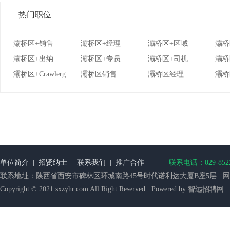
热门职位
灞桥区+销售
灞桥区+经理
灞桥区+区域
灞桥
灞桥区+出纳
灞桥区+专员
灞桥区+司机
灞桥
灞桥区+Crawlerg
灞桥区销售
灞桥区经理
灞桥
单位简介
|
招贤纳士
|
联系我们
|
推广合作
|
联系电话：029-852218
联系地址：陕西省西安市碑林区环城南路45号时代诺利达大厦B座5层 网站备案：
Copyright © 2021 sxzyhr.com All Right Reserved Powered by 智远招聘网