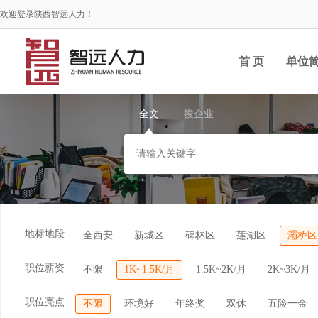
欢迎登录陕西智远人力！
首 页
单位
全文
搜企业
地标地段
全西安
新城区
碑林区
莲湖区
灞桥区
职位薪资
不限
1K~1.5K/月
1.5K~2K/月
2K~3K/月
职位亮点
不限
环境好
年终奖
双休
五险一金