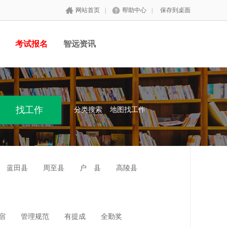
网站首页
|
帮助中心
|
保存到桌面
考试报名
智远资讯
分类搜索
地图找工作
蓝田县
周至县
户 县
高陵县
宿
管理规范
有提成
全勤奖