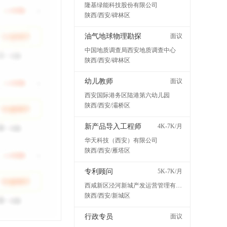
隆基绿能科技股份有限公司
陕西/西安/碑林区
油气地球物理勘探
面议
中国地质调查局西安地质调查中心
陕西/西安/碑林区
幼儿教师
面议
西安国际港务区陆港第六幼儿园
陕西/西安/灞桥区
新产品导入工程师
4K-7K/月
华天科技（西安）有限公司
陕西/西安/雁塔区
专利顾问
5K-7K/月
西咸新区泾河新城产发运营管理有限公司
陕西/西安/新城区
行政专员
面议