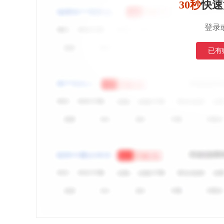
30秒
快速
登录
已有