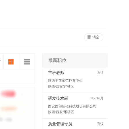
清空
最新职位
证
主班教师
面议
陕西学前师范托育中心
陕西/西安/碑林区
研发技术岗
5K-7K/月
西安西部新锆科技股份有限公司
陕西/西安/雁塔区
质量管理专员
面议