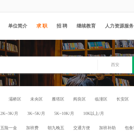
单位简介
求 职
招 聘
继续教育
人力资源服务
西安
灞桥区
未央区
雁塔区
阎良区
临潼区
长安区
2K~3K/月
3K~5K/月
5K~10K/月
10K以上/月
五险一金
加班费
朝九晚五
交通方便
加班补助
包食