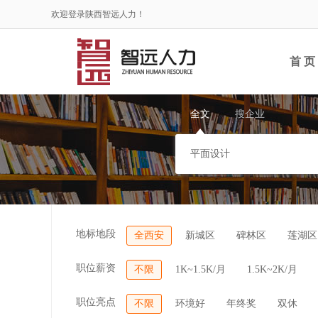
欢迎登录陕西智远人力！
首 页
全文
搜企业
地标地段
全西安
新城区
碑林区
莲湖区
职位薪资
不限
1K~1.5K/月
1.5K~2K/月
职位亮点
不限
环境好
年终奖
双休