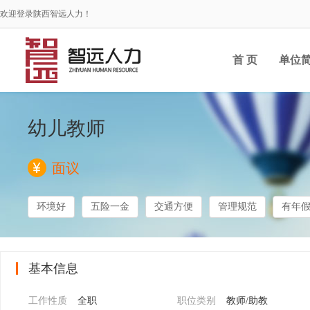
欢迎登录陕西智远人力！
首 页
单位
幼儿教师
面议
环境好
五险一金
交通方便
管理规范
有年
基本信息
工作性质
全职
职位类别
教师/助教