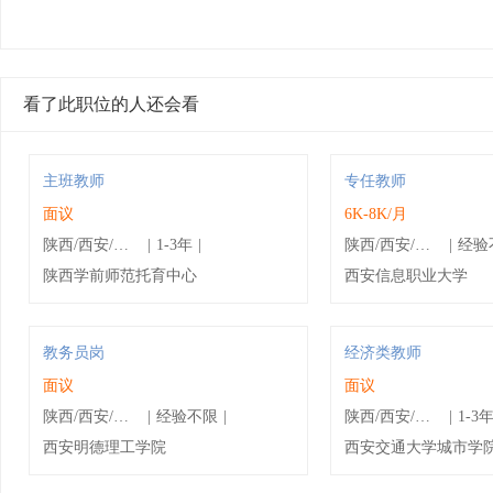
看了此职位的人还会看
主班教师
专任教师
面议
6K-8K/月
陕西/西安/碑林区
|
1-3年
|
陕西/西安/雁塔区
|
经验
陕西学前师范托育中心
西安信息职业大学
教务员岗
经济类教师
面议
面议
陕西/西安/莲湖区
|
经验不限
|
陕西/西安/未央区
|
1-3
西安明德理工学院
西安交通大学城市学