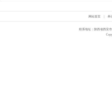
网站首页
|
单
联系地址：陕西省西安市碑林区
Copy