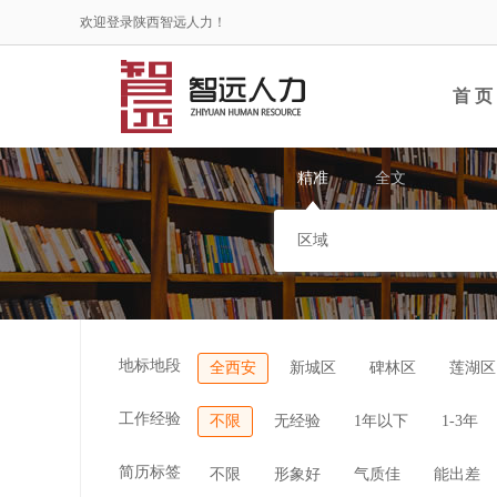
欢迎登录陕西智远人力！
首 页
精准
全文
地标地段
全西安
新城区
碑林区
莲湖区
工作经验
不限
无经验
1年以下
1-3年
简历标签
不限
形象好
气质佳
能出差