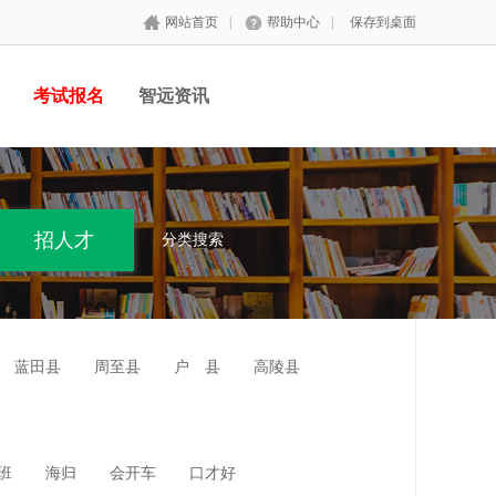
网站首页
|
帮助中心
|
保存到桌面
考试报名
智远资讯
分类搜索
蓝田县
周至县
户 县
高陵县
班
海归
会开车
口才好