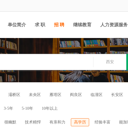
单位简介
求 职
招 聘
继续教育
人力资源服务
西安
灞桥区
未央区
雁塔区
阎良区
临潼区
长安区
3-5年
5-10年
10年以上
很幽默
技术精悍
有亲和力
高学历
经验丰富
能加