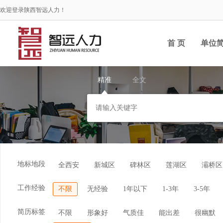
欢迎登录陕西智远人力！
首 页
单位
精准
全文
地标地段
全西安
新城区
碑林区
莲湖区
灞桥区
工作经验
不限
无经验
1年以下
1-3年
3-5年
简历标签
不限
形象好
气质佳
能出差
很幽默