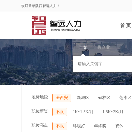
欢迎登录陕西智远人力！
首 页
全文
搜企业
地标地段
全西安
新城区
碑林区
莲湖区
职位薪资
不限
1K~1.5K/月
1.5K~2K/月
职位亮点
不限
环境好
年终奖
双休