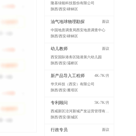
隆基绿能科技股份有限公司
陕西/西安/碑林区
油气地球物理勘探
面议
中国地质调查局西安地质调查中心
陕西/西安/碑林区
幼儿教师
面议
西安国际港务区陆港第六幼儿园
陕西/西安/灞桥区
新产品导入工程师
4K-7K/月
华天科技（西安）有限公司
陕西/西安/雁塔区
专利顾问
5K-7K/月
西咸新区泾河新城产发运营管理有限公司
陕西/西安/新城区
行政专员
面议