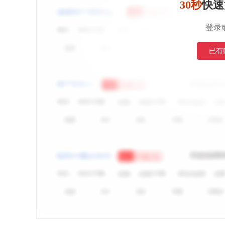
30秒
快速
登录
已有