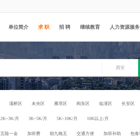
单位简介
求 职
招 聘
继续教育
人力资源服务
西安
灞桥区
未央区
雁塔区
阎良区
临潼区
长安区
2K~3K/月
3K~5K/月
5K~10K/月
10K以上/月
五险一金
加班费
朝九晚五
交通方便
加班补助
包食