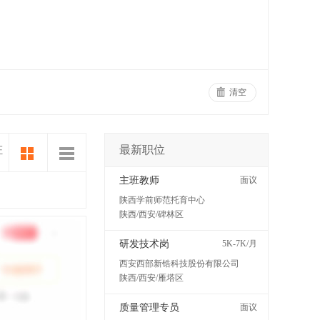
清空
最新职位
证
主班教师
面议
陕西学前师范托育中心
陕西/西安/碑林区
研发技术岗
5K-7K/月
西安西部新锆科技股份有限公司
陕西/西安/雁塔区
质量管理专员
面议